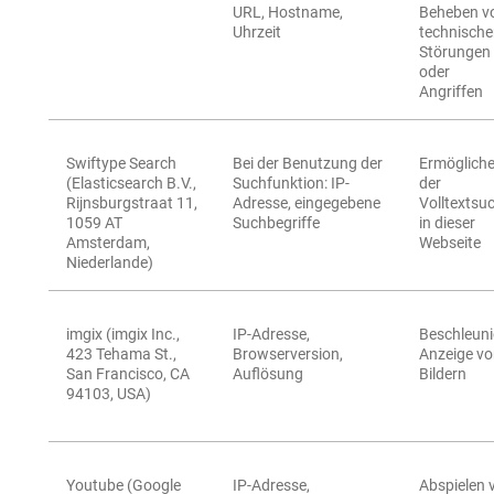
URL, Hostname,
Beheben v
Uhrzeit
technisch
Störungen
oder
Angriffen
Swiftype Search
Bei der Benutzung der
Ermöglich
(Elasticsearch B.V.,
Suchfunktion: IP-
der
Rijnsburgstraat 11,
Adresse, eingegebene
Volltextsu
1059 AT
Suchbegriffe
in dieser
Amsterdam,
Webseite
Niederlande)
imgix (imgix Inc.,
IP-Adresse,
Beschleuni
423 Tehama St.,
Browserversion,
Anzeige v
San Francisco, CA
Auflösung
Bildern
94103, USA)
Youtube (Google
IP-Adresse,
Abspielen 