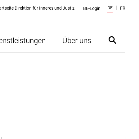
DE
artseite Direktion für Inneres und Justiz
FR
BE-Login
enstleistungen
Über uns
Suche ein- 