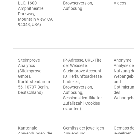
LLC, 1600
Browserversion,
Videos
Amphitheatre
Auflösung
Parkway,
Mountain View, CA
94043, USA)
Siteimprove
IP-Adresse, URL/Titel
Anonyme
Analytics
der Webseite,
Analyse de
(Siteimprove
Siteimprove Account
Nutzung d
GmbH,
ID, Herkunftsadresse,
Webangeb
Kurfürstendamm
Ladezeit,
und
56, 10707 Berlin,
Browserversion,
Optimieru
Deutschland)
Auflösung,
des
Sessionsidentifikator,
Webangeb
Zufallszahl, Cookies
(s. unten)
Kantonale
Gemäss der jeweiligen
Gemäss de
Anwendungen, die
Anwendung
jeweiligen