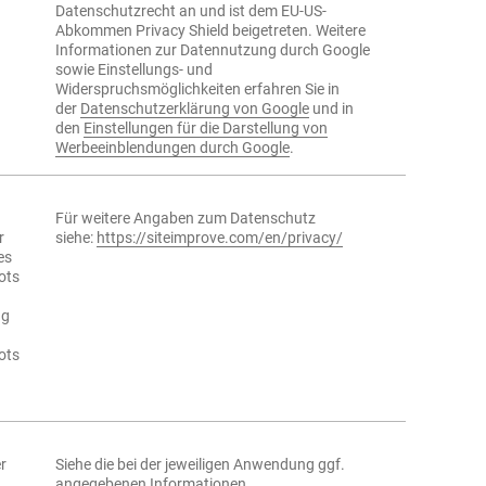
Datenschutzrecht an und ist dem EU-US-
Abkommen Privacy Shield beigetreten. Weitere
Informationen zur Datennutzung durch Google
sowie Einstellungs- und
Widerspruchsmöglichkeiten erfahren Sie in
der
Datenschutzerklärung von Google
und in
den
Einstellungen für die Darstellung von
Werbeeinblendungen durch Google
.
Für weitere Angaben zum Datenschutz
r
siehe:
https://siteimprove.com/en/privacy/
es
ots
ng
ots
r
Siehe die bei der jeweiligen Anwendung ggf.
angegebenen Informationen.